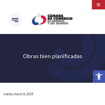
Saltar
Togg
al
Navi
Transparencia
contenido
Atención a la ciudadanía
Estudios e Investigaciones
Círculo de afiliados
Obras bien planificadas
Abrir 
martes, marzo 14, 2023