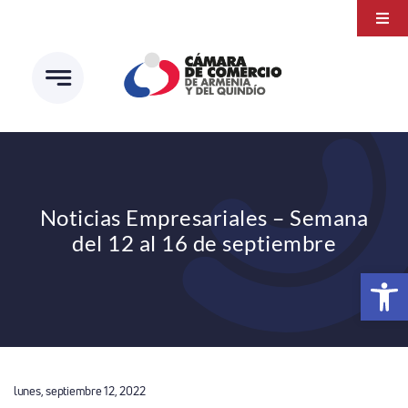
Saltar
Togg
al
Navi
Transparencia
contenido
Atención a la ciudadanía
Estudios e Investigaciones
Círculo de afiliados
Noticias Empresariales – Semana
del 12 al 16 de septiembre
Abrir 
lunes, septiembre 12, 2022