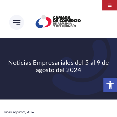
Saltar
Togg
al
Navi
Transparencia
contenido
Atención a la ciudadanía
Estudios e Investigaciones
Círculo de afiliados
Noticias Empresariales del 5 al 9 de
agosto del 2024
Abrir 
lunes, agosto 5, 2024