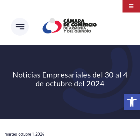
Saltar
Togg
al
Navi
Transparencia
contenido
Atención a la ciudadanía
Estudios e Investigaciones
Círculo de afiliados
Noticias Empresariales del 30 al 4
de octubre del 2024
Abrir 
martes, octubre 1, 2024