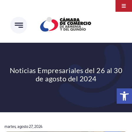
Saltar
Togg
al
Navi
Transparencia
contenido
Atención a la ciudadanía
Estudios e Investigaciones
Círculo de afiliados
Noticias Empresariales del 26 al 30
de agosto del 2024
Abrir 
martes, agosto 27, 2024