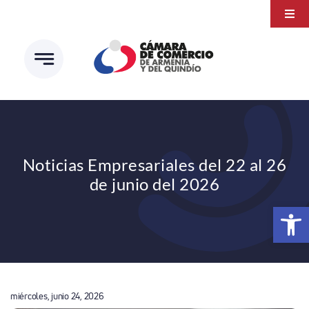
Saltar
Togg
al
Navi
Transparencia
contenido
Atención a la ciudadanía
Estudios e Investigaciones
Círculo de afiliados
Noticias Empresariales del 22 al 26
de junio del 2026
Abrir 
miércoles, junio 24, 2026