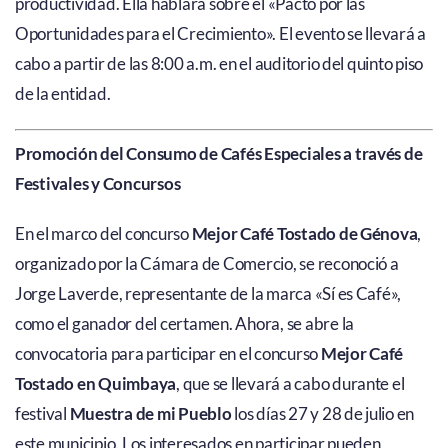
productividad. Ella hablará sobre el «Pacto por las
Oportunidades para el Crecimiento». El evento se llevará a
cabo a partir de las 8:00 a.m. en el auditorio del quinto piso
de la entidad.
Promoción del Consumo de Cafés Especiales a través de
Festivales y Concursos
En el marco del concurso
Mejor Café Tostado de Génova
,
organizado por la Cámara de Comercio, se reconoció a
Jorge Laverde, representante de la marca «Sí es Café»,
como el ganador del certamen. Ahora, se abre la
convocatoria para participar en el concurso
Mejor Café
Tostado en Quimbaya
, que se llevará a cabo durante el
festival
Muestra de mi Pueblo
los días 27 y 28 de julio en
este municipio. Los interesados en participar pueden