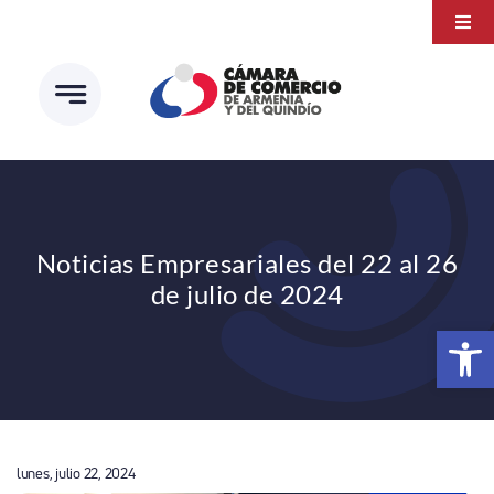
Saltar
Togg
al
Navi
Transparencia
contenido
Atención a la ciudadanía
Estudios e Investigaciones
Círculo de afiliados
Noticias Empresariales del 22 al 26
de julio de 2024
Abrir 
lunes, julio 22, 2024