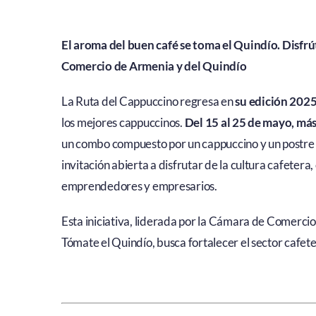
El aroma del buen café se toma el Quindío. Disfr
Comercio de Armenia y del Quindío
La Ruta del Cappuccino regresa en
su edición 202
los mejores cappuccinos.
Del 15 al 25 de mayo, más
un combo compuesto por un cappuccino y un postre a
invitación abierta a disfrutar de la cultura cafete
emprendedores y empresarios.
Esta iniciativa, liderada por la Cámara de Comerci
Tómate el Quindío, busca fortalecer el sector cafete