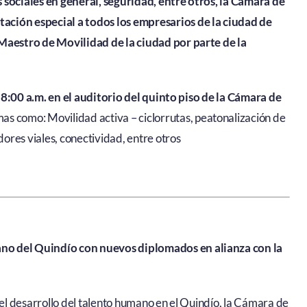
 sociales en general, seguridad, entre otros, la Cámara de
ación especial a todos los empresarios de la ciudad de
 Maestro de Movilidad de la ciudad por parte de la
s 8:00 a.m. en el auditorio del quinto piso de la Cámara de
mas como: Movilidad activa – ciclorrutas, peatonalización de
dores viales, conectividad, entre otros
no del Quindío con nuevos diplomados en alianza con la
 el desarrollo del talento humano en el Quindío, la Cámara de