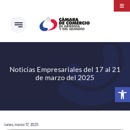
Saltar
Togg
al
Navi
Transparencia
contenido
Atención a la ciudadanía
Estudios e Investigaciones
Círculo de afiliados
Noticias Empresariales del 17 al 21
de marzo del 2025
Abrir 
lunes, marzo 17, 2025