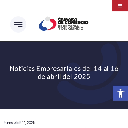
Saltar
Togg
al
Navi
Transparencia
contenido
Atención a la ciudadanía
Estudios e Investigaciones
Círculo de afiliados
Noticias Empresariales del 14 al 16
de abril del 2025
Abrir 
lunes, abril 14, 2025