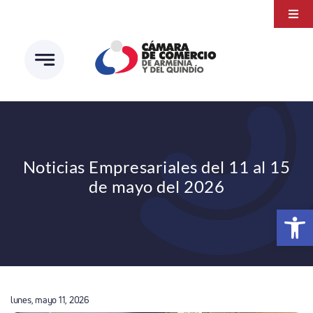
Saltar
Togg
al
Navi
Transparencia
contenido
Atención a la ciudadanía
Estudios e Investigaciones
Círculo de afiliados
Noticias Empresariales del 11 al 15
de mayo del 2026
Abrir 
lunes, mayo 11, 2026