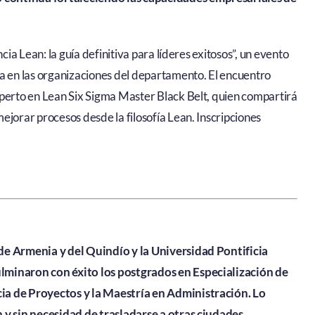
cia Lean: la guía definitiva para líderes exitosos”, un evento
ia en las organizaciones del departamento. El encuentro
xperto en Lean Six Sigma Master Black Belt, quien compartirá
ejorar procesos desde la filosofía Lean. Inscripciones
de Armenia y del Quindío y la Universidad Pontificia
lminaron con éxito los postgrados en Especialización de
ia de Proyectos y la Maestría en Administración. Lo
 y sin necesidad de trasladarse a otras ciudades