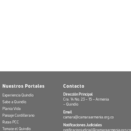
Nuestros Portales
Contacto
Dirección Principal
Experiencia Quindío
Cra. 14 No. 23 – 15 – Armenia
Sabe a Quindío
– Quindío
Planta Vida
Email
Paisaje Cordillerano
camara@camaraarmenia.org.co
Rutas PCC
Notificaciones Judiciales
Tomate el Quindío
notificacionjudicial@camaraarmenia.org.co