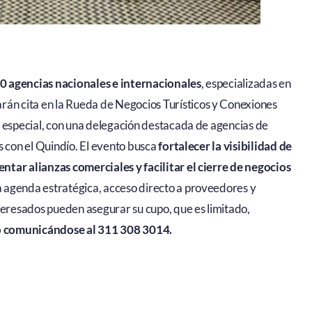
0 agencias nacionales e internacionales
, especializadas en
rán cita en la Rueda de Negocios Turísticos y Conexiones
o especial, con una delegación destacada de agencias de
s con el Quindío. El evento busca
fortalecer la visibilidad de
tar alianzas comerciales y facilitar el cierre de negocios
la agenda estratégica, acceso directo a proveedores y
teresados pueden asegurar su cupo, que es limitado,
 comunicándose al 311 308 3014.