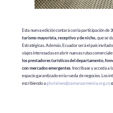
Esta nueva edición contará con la participación de
3
turismo mayorista, receptivo y de nicho,
que se da
Estratégicas. Además, Ecuador será el país invitad
viajes interesadas en abrir nuevas rutas comerciale
los prestadores turísticos del departamento, fomen
con mercados emergentes
. Inscríbase y acceda a 
espacio garantizado en la rueda de negocios. Los in
escribiendo a
gloriaines@camaraarmenia.org.co
o