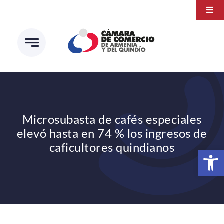
Saltar
Togg
al
Navi
Transparencia
contenido
Atención a la ciudadanía
Estudios e Investigaciones
Círculo de afiliados
Microsubasta de cafés especiales
elevó hasta en 74 % los ingresos de
caficultores quindianos
Abrir 