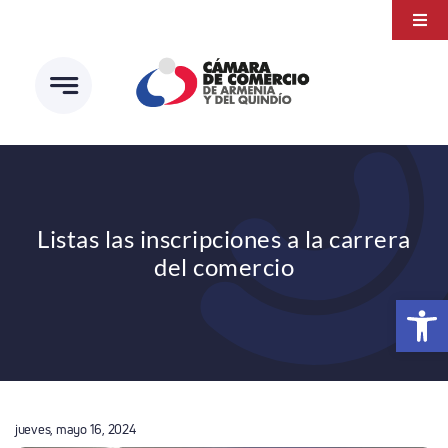
Saltar
Togg
al
Navi
Transparencia
contenido
Atención a la ciudadanía
Estudios e Investigaciones
Círculo de afiliados
Listas las inscripciones a la carrera
del comercio
Abrir 
jueves, mayo 16, 2024