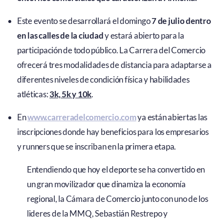
Este evento se desarrollará el domingo
7 de julio dentro
en las calles de la ciudad
y estará abierto para la
participación de todo público. La Carrera del Comercio
ofrecerá tres modalidades de distancia para adaptarse a
diferentes niveles de condición física y habilidades
atléticas:
3k, 5k y 10k
.
En
www.carreradelcomercio.com
ya están abiertas las
inscripciones donde hay beneficios para los empresarios
y runners que se inscriban en la primera etapa.
Entendiendo que hoy el deporte se ha convertido en
un gran movilizador que dinamiza la economía
regional, la Cámara de Comercio junto con uno de los
lideres de la MMQ, Sebastián Restrepo y