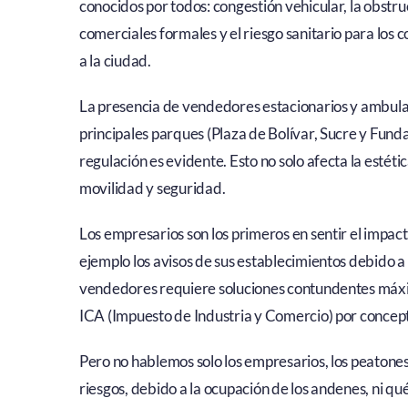
conocidos por todos: congestión vehicular, la obstru
comerciales formales y el riesgo sanitario para los
a la ciudad.
La presencia de vendedores estacionarios y ambulan
principales parques (Plaza de Bolívar, Sucre y Fund
regulación es evidente. Esto no solo afecta la esté
movilidad y seguridad.
Los empresarios son los primeros en sentir el impacto
ejemplo los avisos de sus establecimientos debido a
vendedores requiere soluciones contundentes máxi
ICA (Impuesto de Industria y Comercio) por concept
Pero no hablemos solo los empresarios, los peatones 
riesgos, debido a la ocupación de los andenes, ni qu