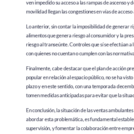
ven impedido su acceso a las rampas de ascenso y d
movilidad llegan las congestiones en vías de acceso 
Lo anterior, sin contar la imposibilidad de generar r
alimentos que genera riesgo al consumidor y la pres
riesgo al transeúnte. Controles que sí se efectúan a
con quienes no cuentan o cumplen con las normativa
Finalmente, cabe destacar que el plan de acción pre
popular en relación al espacio público, no se ha vis
plazo y en este sentido, con una temporada decemb
tomen medidas anticipadas para evitar que la situ
En conclusión, la situación de las ventas ambulant
abordar esta problemática, es fundamental estable
supervisión, y fomentar la colaboración entre empre