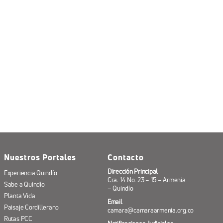
Nuestros Portales
Contacto
Dirección Principal
Experiencia Quindío
Cra. 14 No. 23 – 15 – Armenia
Sabe a Quindío
– Quindío
Planta Vida
Email
Paisaje Cordillerano
camara@camaraarmenia.org.co
Rutas PCC