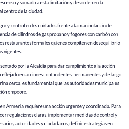
escenso y sumado a esta limitación y desorden en la
al centro de la ciudad.
igor y control en los cuidados frente a la manipulación de
encia de cilindros de gas propano y fogones con carbón con
 los restaurantes formales quienes compiten en desequilibrio
s vigentes.
sentado por la Alcaldía para dar cumplimiento a la acción
to reflejado en acciones contundentes, permanentes y de largo
rina cerca, es fundamental que las autoridades municipales
ación empeore.
es en Armenia requiere una acción urgente y coordinada. Para
cer regulaciones claras, implementar medidas de control y
sarios, autoridades y ciudadanos, definir estrategias en