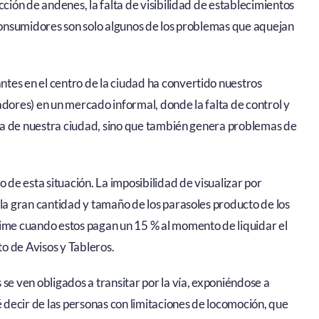
cción de andenes, la falta de visibilidad de establecimientos
 consumidores son solo algunos de los problemas que aquejan
tes en el centro de la ciudad ha convertido nuestros
adores) en un mercado informal, donde la falta de control y
tica de nuestra ciudad, sino que también genera problemas de
 de esta situación. La imposibilidad de visualizar por
 la gran cantidad y tamaño de los parasoles producto de los
me cuando estos pagan un 15 % al momento de liquidar el
o de Avisos y Tableros.
se ven obligados a transitar por la vía, exponiéndose a
é decir de las personas con limitaciones de locomoción, que