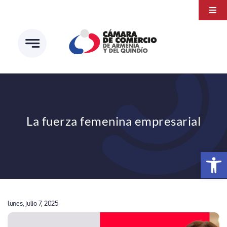
Saltar
Togg
al
Navi
Transparencia
contenido
Atención a la ciudadanía
Estudios e Investigaciones
Círculo de afiliados
La fuerza femenina empresarial
Abrir 
lunes, julio 7, 2025