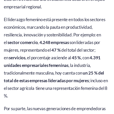
empresarial regional.
El liderazgo femenino está presente en todos los sectores
económicos, marcando la pauta en productividad,
resiliencia, innovación y sostenibilidad. Por ejemplo: en
el
sector comercio
,
4.248 empresas
son lideradas por
mujeres, representando el
47 %
del total del sector;
en
servicios
, el porcentaje asciende al
45 %
, con
4.391
unidades empresariales femeninas
, la industria,
tradicionalmente masculina, hoy cuenta con
un 25 % del
total de estas empresas lideradas por mujeres
; incluso en
el sector agrícola tiene una representación femenina del 8
%.
Por su parte, las nuevas generaciones de emprendedoras