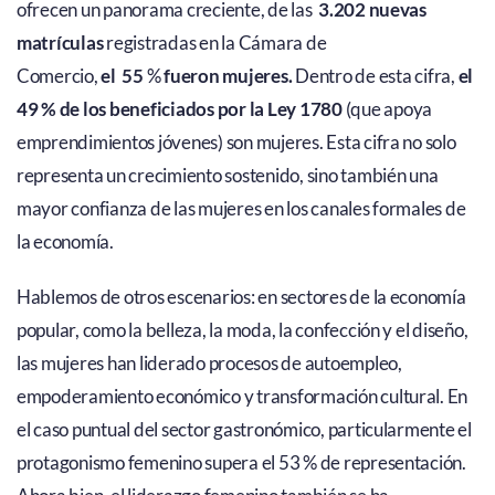
ofrecen un panorama creciente, de las
3.202 nuevas
matrículas
registradas en la Cámara de
Comercio,
el
55
%
fueron mujeres.
Dentro de esta cifra,
el
49 % de los beneficiados por la Ley 1780
(que apoya
emprendimientos jóvenes) son mujeres. Esta cifra no solo
representa un crecimiento sostenido, sino también una
mayor confianza de las mujeres en los canales formales de
la economía.
Hablemos de otros escenarios: en sectores de la economía
popular, como la belleza, la moda, la confección y el diseño,
las mujeres han liderado procesos de autoempleo,
empoderamiento económico y transformación cultural. En
el caso puntual del sector gastronómico, particularmente el
protagonismo femenino supera el 53 % de representación.