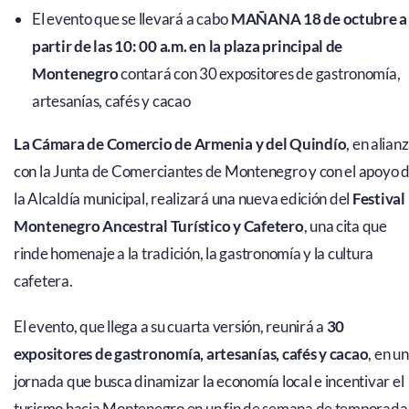
El evento que se llevará a cabo
MAÑANA 18 de octubre a
partir de las 10: 00 a.m. en la plaza principal de
Montenegro
contará con 30 expositores de gastronomía,
artesanías, cafés y cacao
La Cámara de Comercio de Armenia y del Quindío
, en alian
con la Junta de Comerciantes de Montenegro y con el apoyo 
la Alcaldía municipal, realizará una nueva edición del
Festival
Montenegro Ancestral Turístico y Cafetero
, una cita que
rinde homenaje a la tradición, la gastronomía y la cultura
cafetera.
El evento, que llega a su cuarta versión, reunirá a
30
expositores de gastronomía, artesanías, cafés y cacao
, en u
jornada que busca dinamizar la economía local e incentivar el
turismo hacia Montenegro en un fin de semana de temporada