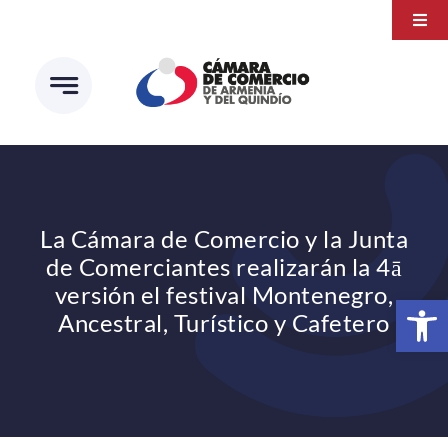
Saltar
Togg
al
Navi
Transparencia
contenido
Atención a la ciudadanía
Estudios e Investigaciones
Círculo de afiliados
La Cámara de Comercio y la Junta
de Comerciantes realizarán la 4ā
versión el festival Montenegro,
Abrir 
Ancestral, Turístico y Cafetero