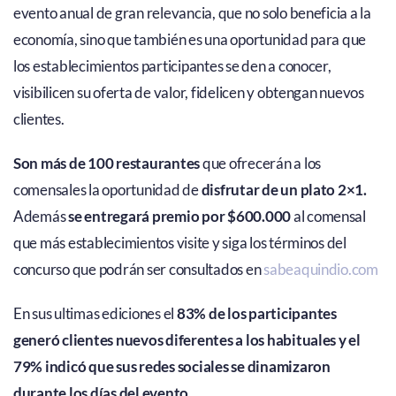
evento anual de gran relevancia, que no solo beneficia a la
economía, sino que también es una oportunidad para que
los establecimientos participantes se den a conocer,
visibilicen su oferta de valor, fidelicen y obtengan nuevos
clientes.
Son más de 100 restaurantes
que ofrecerán a los
comensales la oportunidad de
disfrutar de un plato 2×1.
Además
se entregará premio por $600.000
al comensal
que más establecimientos visite y siga los términos del
concurso que podrán ser consultados en
sabeaquindio.com
En sus ultimas ediciones el
83% de los participantes
generó clientes nuevos diferentes a los habituales y el
79% indicó que sus redes sociales se dinamizaron
durante los días del evento.