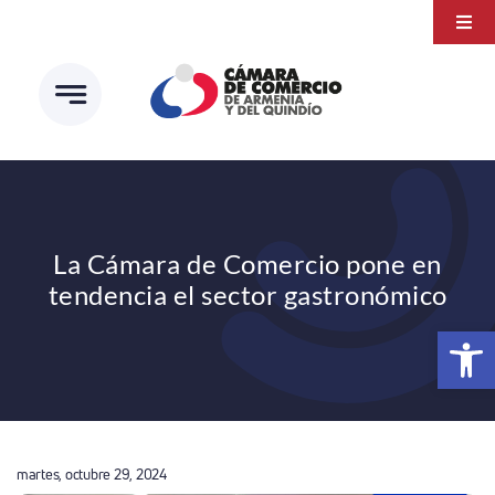
Saltar
Togg
al
Navi
Transparencia
contenido
Atención a la ciudadanía
Estudios e Investigaciones
Círculo de afiliados
La Cámara de Comercio pone en
tendencia el sector gastronómico
Abrir 
martes, octubre 29, 2024