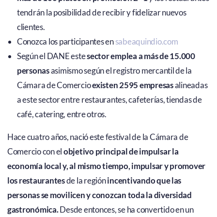
tendrán la posibilidad de recibir y fidelizar nuevos
clientes.
Conozca los participantes en
sabeaquindio.com
Según el DANE este
sector emplea a más de 15.000
personas
asimismo según el registro mercantil de la
Cámara de Comercio
existen 2595 empresas
alineadas
a este sector entre restaurantes, cafeterías, tiendas de
café, catering, entre otros.
Hace cuatro años, nació este festival de la Cámara de
Comercio con el
objetivo principal de impulsar la
economía local y, al mismo tiempo, impulsar y promover
los restaurantes
de la región
incentivando que las
personas se movilicen y conozcan toda la diversidad
gastronómica.
Desde entonces, se ha convertido en un