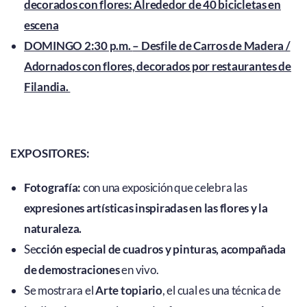
decorados con flores: Alrededor de 40 bicicletas en
escena
DOMINGO 2:30 p.m.
– Desfile de Carros de Madera /
Adornados con flores, decorados por restaurantes de
Filandia.
EXPOSITORES:
Fotografía:
con una exposición que celebra las
expresiones artísticas inspiradas en las flores y la
naturaleza.
Se
cción especial de cuadros y pinturas, acompañada
de demostraciones
en vivo.
Se mostrara el
Arte topiario
, el cual es una técnica de