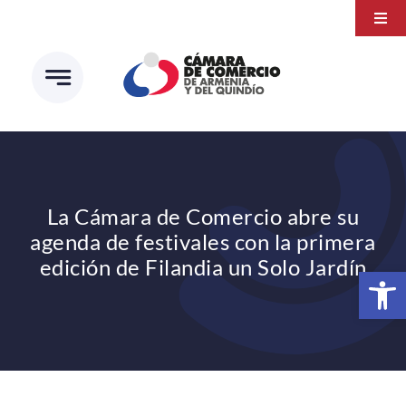
Saltar
Togg
al
Navi
Transparencia
contenido
Atención a la ciudadanía
Estudios e Investigaciones
Círculo de afiliados
La Cámara de Comercio abre su
agenda de festivales con la primera
edición de Filandia un Solo Jardín
Abrir 