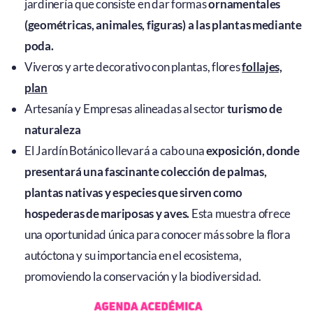
jardinería que consiste en dar formas
ornamentales
(geométricas, animales, figuras) a las plantas mediante
poda.
Viveros y arte decorativo con plantas, flores
follajes,
plan
Artesanía y Empresas alineadas al sector
turismo de
naturaleza
El Jardín Botánico llevará a cabo una
exposición, donde
presentará una fascinante colección de palmas,
plantas nativas y especies que sirven como
hospederas de mariposas y aves.
Esta muestra ofrece
una oportunidad única para conocer más sobre la flora
autóctona y su importancia en el ecosistema,
promoviendo la conservación y la biodiversidad.