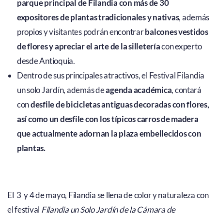
parque principal de Filandia con más de 30
expositores de plantas tradicionales y nativas
, además
propios y visitantes podrán encontrar
balcones vestidos
de flores y apreciar el arte de la silletería
con experto
desde Antioquia.
Dentro de sus principales atractivos, el Festival Filandia
un solo Jardín, además de
agenda académica
, contará
con
desfile de bicicletas antiguas decoradas con flores,
así como un desfile con los típicos carros de madera
que actualmente adornan la plaza embellecidos con
plantas.
El 3 y 4 de mayo, Filandia se llena de color y naturaleza con
el festival
Filandia un Solo Jardín de la Cámara de