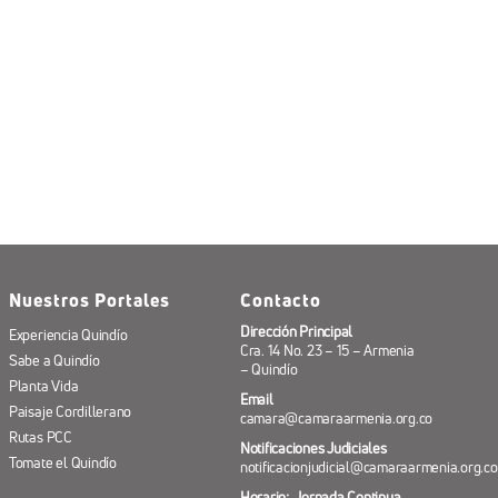
Nuestros Portales
Contacto
Dirección Principal
Experiencia Quindío
Cra. 14 No. 23 – 15 – Armenia
Sabe a Quindío
– Quindío
Planta Vida
Email
Paisaje Cordillerano
camara@camaraarmenia.org.co
Rutas PCC
Notificaciones Judiciales
Tomate el Quindío
notificacionjudicial@camaraarmenia.org.co
Horario: Jornada Continua