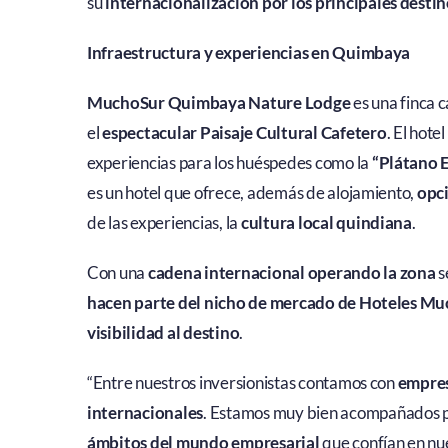
su
internacionalización por los principales destin
Infraestructura y experiencias en Quimbaya
MuchoSur Quimbaya Nature Lodge
es una finca 
el
espectacular Paisaje Cultural Cafetero
. El hote
experiencias para los huéspedes como la
“Plátano 
es un hotel que ofrece, además de alojamiento,
opci
de las experiencias, la
cultura local quindiana
.
Con una
cadena internacional operando la zona
s
hacen parte del nicho de mercado de Hoteles Muc
visibilidad al destino
.
“Entre nuestros inversionistas contamos con
empres
internacionales
. Estamos muy bien acompañados 
ámbitos del mundo empresarial
que confían en nu