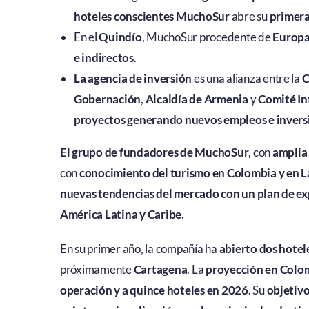
hoteles conscientes MuchoSur
abre su
primera
En el
Quindío
, MuchoSur procedente de
Europ
e indirectos
.
La agencia de inversión
es una alianza entre la
C
Gobernación
,
Alcaldía de Armenia
y
Comité In
proyectos generando nuevos empleos e invers
El grupo de fundadores de MuchoSur
, con
amplia 
con
conocimiento del turismo en Colombia y en 
nuevas tendencias del mercado con un plan de exp
América Latina y Caribe
.
En su primer año, la compañía ha
abierto dos hotel
próximamente
Cartagena
. La
proyección en Colo
operación y a quince hoteles en 2026
. Su
objetiv