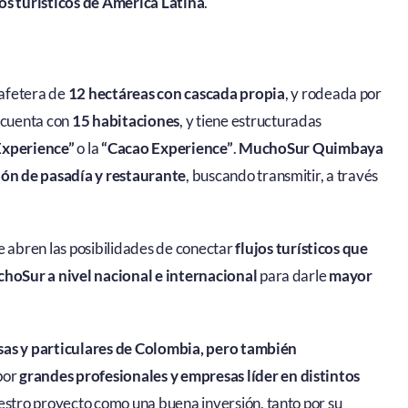
os turísticos de América Latina
.
cafetera de
12 hectáreas con cascada propia
, y rodeada por
l cuenta con
15 habitaciones
, y tiene estructuradas
Experience”
o la
“Cacao Experience”
.
MuchoSur Quimbaya
ón de pasadía y restaurante
, buscando transmitir, a través
e abren las posibilidades de conectar
flujos turísticos que
hoSur a nivel nacional e internacional
para darle
mayor
as y particulares de Colombia, pero también
por
grandes profesionales y empresas líder en distintos
estro proyecto como una buena inversión, tanto por su