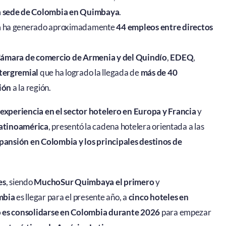
 sede de Colombia en Quimbaya
.
a
ha generado aproximadamente
44 empleos entre directos
ámara de comercio de Armenia y del Quindío
,
EDEQ
,
tergremial
que ha logrado la llegada de
más de 40
ión
a la región.
experiencia en el sector hotelero en Europa y Francia
y
Latinoamérica
, presentó la cadena hotelera orientada a las
ansión en Colombia y los principales destinos de
es
, siendo
MuchoSur Quimbaya el primero
y
mbia
es llegar para el presente año, a
cinco hoteles en
o es consolidarse en Colombia durante 2026
para empezar