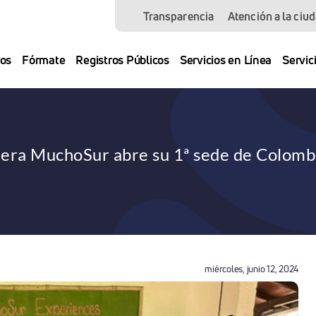
Transparencia
Atención a la ciu
os
Fórmate
Registros Públicos
Servicios en Línea
Servic
lera MuchoSur abre su 1ª sede de Colombi
miércoles, junio 12, 2024