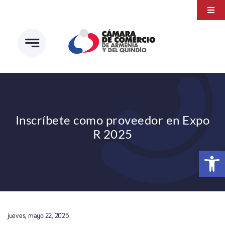
Saltar
Togg
al
Navi
Transparencia
contenido
Atención a la ciudadanía
Estudios e Investigaciones
Círculo de afiliados
Inscríbete como proveedor en Expo
R 2025
Abrir 
jueves, mayo 22, 2025