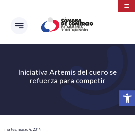
Saltar
Togg
al
Navi
Transparencia
contenido
Atención a la ciudadanía
Estudios e Investigaciones
Círculo de afiliados
Iniciativa Artemis del cuero se
refuerza para competir
Abrir 
martes, marzo 4, 2014