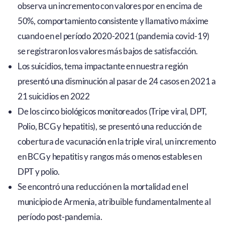
observa un incremento con valores por en encima de
50%, comportamiento consistente y llamativo máxime
cuando en el período 2020-2021 (pandemia covid-19)
se registraron los valores más bajos de satisfacción.
Los suicidios, tema impactante en nuestra región
presentó una disminución al pasar de 24 casos en 2021 a
21 suicidios en 2022
De los cinco biológicos monitoreados (Tripe viral, DPT,
Polio, BCG y hepatitis), se presentó una reducción de
cobertura de vacunación en la triple viral, un incremento
en BCG y hepatitis y rangos más o menos estables en
DPT y polio.
Se encontró una reducción en la mortalidad en el
municipio de Armenia, atribuible fundamentalmente al
período post-pandemia.