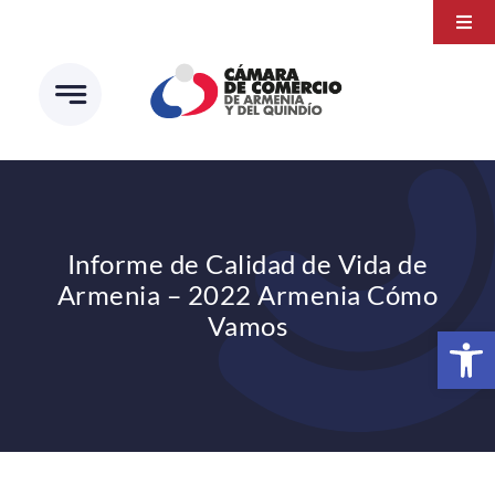
Saltar
Togg
al
Navi
Transparencia
contenido
Atención a la ciudadanía
Estudios e Investigaciones
Círculo de afiliados
Informe de Calidad de Vida de
Armenia – 2022 Armenia Cómo
Vamos
Abrir 