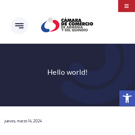
Saltar
Togg
al
Navi
Transparencia
contenido
Atención a la ciudadanía
Estudios e Investigaciones
Círculo de afiliados
Hello world!
Abrir 
jueves, marzo 14, 2024