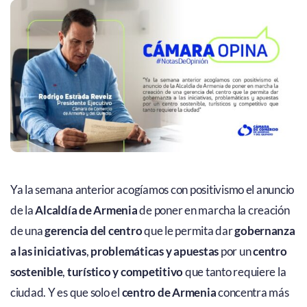
Ya la semana anterior acogíamos con positivismo el anuncio
de la
Alcaldía de Armenia
de poner en marcha la creación
de una
gerencia del centro
que le permita dar
gobernanza
a las iniciativas
,
problemáticas y apuestas
por un
centro
sostenible
,
turístico y competitivo
que tanto requiere la
ciudad. Y es que solo el
centro de Armenia
concentra más