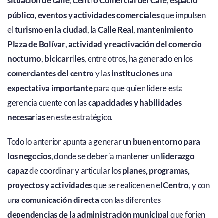
situación de calle
,
Centro Comercial del Café
,
espacio
público
,
eventos y actividades comerciales
que impulsen
el
turismo en la ciudad
, la
Calle Real
,
mantenimiento
Plaza de Bolívar
,
actividad y reactivación del comercio
nocturno
,
bicicarriles
, entre otros, ha generado en los
comerciantes del centro
y las
instituciones
una
expectativa importante
para que quien lidere esta
gerencia cuente con las
capacidades y habilidades
necesarias
en este estratégico.
Todo lo anterior apunta a generar un
buen entorno para
los negocios
, donde se debería mantener un
liderazgo
capaz
de coordinar y articular los
planes, programas,
proyectos y actividades
que se realicen en el
Centro
, y con
una
comunicación directa
con las diferentes
dependencias de la administración municipal
que forjen