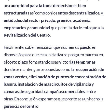
una
autoridad para la toma de decisiones bien
estructuradas
así como con los
entes descentralizados
, y
entidades del sector privado
,
gremios
,
academia
,
empresarios
y
comunidad
que permita darle enfoque a la
Revitalización del Centro
.
Finalmente, cabe mencionar que nos hemos puesto en
disposición para que esta iniciativa se ponga en marcha en
el
corto plazo
fomentando esas
victorias tempranas
donde se mantengan propuestas como la
recuperación de
zonas verdes
,
eliminación de puntos de concentración de
basura
,
instalación de más circuitos de vigilancia y
cámaras de seguridad
,
campañas comerciales
, entre
otras. En conclusión esperamos que pronto sea un hecho la
gerencia del centro
.