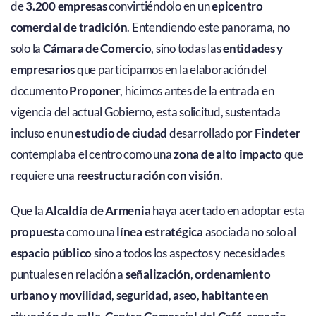
de
3.200 empresas
convirtiéndolo en un
epicentro
comercial de tradición
. Entendiendo este panorama, no
solo la
Cámara de Comercio
, sino todas las
entidades y
empresarios
que participamos en la elaboración del
documento
Proponer
, hicimos antes de la entrada en
vigencia del actual Gobierno, esta solicitud, sustentada
incluso en un
estudio de ciudad
desarrollado por
Findeter
contemplaba el centro como una
zona de alto impacto
que
requiere una
reestructuración con visión
.
Que la
Alcaldía de Armenia
haya acertado en adoptar esta
propuesta
como una
línea estratégica
asociada no solo al
espacio público
sino a todos los aspectos y necesidades
puntuales en relación a
señalización
,
ordenamiento
urbano y movilidad
,
seguridad
,
aseo
,
habitante en