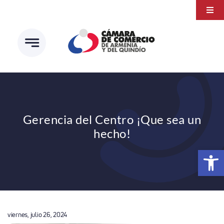
Saltar
Togg
al
Navi
Transparencia
contenido
Atención a la ciudadanía
Estudios e Investigaciones
Círculo de afiliados
Gerencia del Centro ¡Que sea un
hecho!
Abrir 
viernes, julio 26, 2024