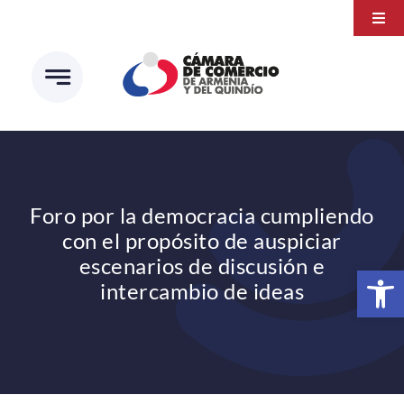
Saltar
Togg
al
Navi
Transparencia
contenido
Atención a la ciudadanía
Estudios e Investigaciones
Círculo de afiliados
Foro por la democracia cumpliendo
con el propósito de auspiciar
escenarios de discusión e
Abrir 
intercambio de ideas