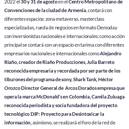
2022 el
30 y 31 de agosto
en el
Centro Metropolitano de
Convenciones de la ciudad de Armenia
, contará con
diferentes espacios: zona metaverso, masterclass
especializadas, rueda de negocios en formato Demoday
con inversionistas nacionales e internacionales; como acción
principal se contará con un espacio en tarima con diferentes
empresarios nacionales e internacionales como
Alejandro
Riaño, creador de Riaño Producciones, Julia Barreto
reconocida empresaria y recordada por ser parte de los
tiburones del programa de sony, Shark Tank, Héctor
Orozco Director General de Arcos Dorados empresa que
opera la marca McDonald’s en Colombia, Camila Zuluaga
reconocida periodista y socia fundadora del proyecto
tecnológico DIP: Proyecto para Desintoxicar la
información,
asimismo, se realizará el foro de la red de