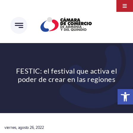
Saltar
Togg
al
Navi
Transparencia
contenido
Atención a la ciudadanía
Estudios e Investigaciones
Círculo de afiliados
FESTIC: el festival que activa el
poder de crear en las regiones
Abrir 
viernes, agosto 26, 2022