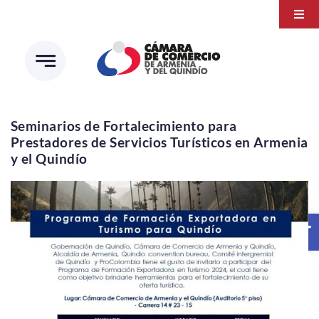
Saltar
Togg
al
Navi
Transparencia
contenido
Atención a la ciudadanía
Estudios e Investigaciones
Seminarios de Fortalecimiento para
Prestadores de Servicios Turísticos en Armenia
Círculo de afiliados
y el Quindío
Abrir 