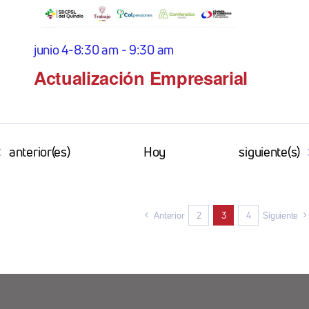
junio 4-8:30 am
-
9:30 am
Actualización Empresarial
Eventos
Eventos
anterior(es)
Hoy
siguiente(s)
Anterior
2
3
4
Siguiente