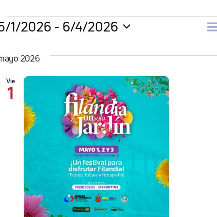
Eventos
5/1/2026
 - 
6/4/2026
N
Li
Selecciona
la
mayo 2026
d
fecha.
Vie
1
v