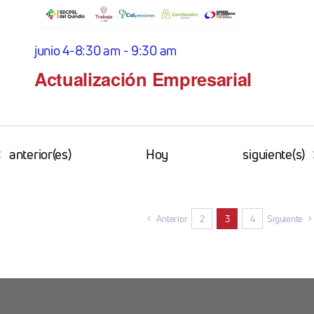
junio 4-8:30 am
-
9:30 am
Actualización Empresarial
Eventos
Eventos
anterior(es)
Hoy
siguiente(s)
Anterior
2
3
4
Siguiente