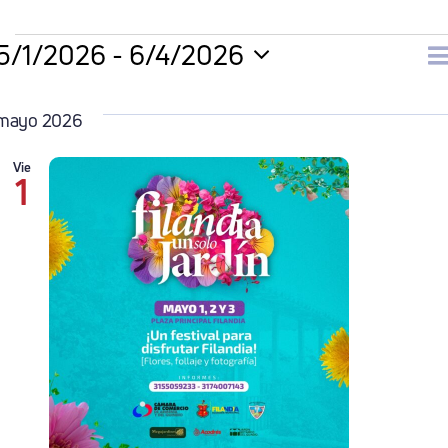
Eventos
5/1/2026
 - 
6/4/2026
N
Li
Selecciona
la
mayo 2026
d
fecha.
Vie
1
v