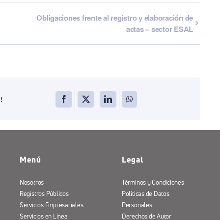
Obligaciones frente al registro y elaboración de
actas – sector ESAL
!
Menú
Legal
Nosotros
Términos y Condiciones
Registros Públicos
Políticas de Datos
Servicios Empresariales
Personales
Servicios en Línea
Derechos de Autor