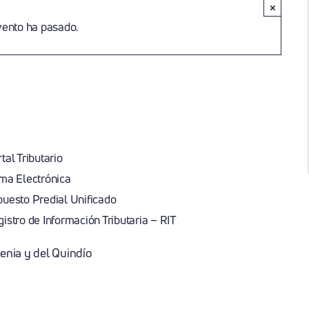
×
vento ha pasado.
sonalizada Y
ción Municipal
tal Tributario
ma Electrónica
uesto Predial Unificado
istro de Información Tributaria – RIT
nia y del Quindío