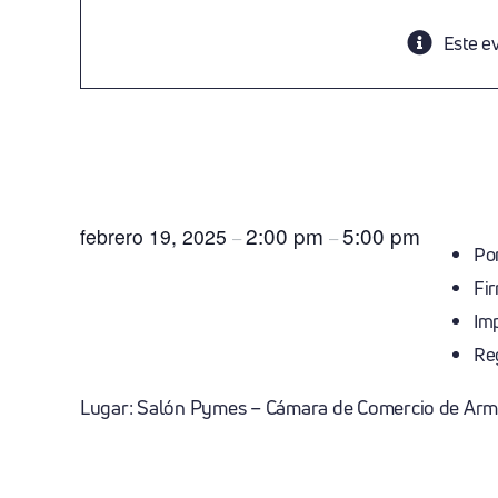
Este e
Jornada De Atención Per
Especializada En Tributa
2:00 pm
5:00 pm
febrero 19, 2025
–
–
Por
Fir
Imp
Reg
Lugar: Salón Pymes – Cámara de Comercio de Arme