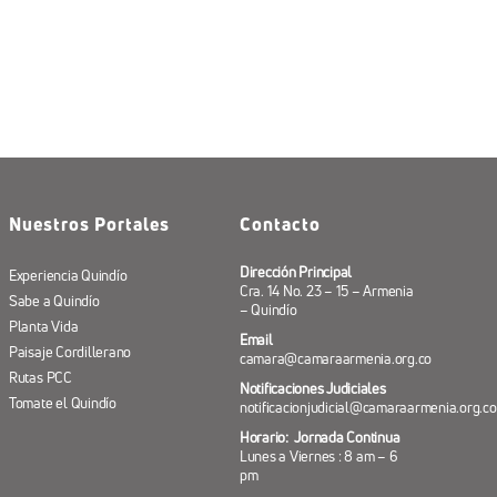
Nuestros Portales
Contacto
Dirección Principal
Experiencia Quindío
Cra. 14 No. 23 – 15 – Armenia
Sabe a Quindío
– Quindío
Planta Vida
Email
Paisaje Cordillerano
camara@camaraarmenia.org.co
Rutas PCC
Notificaciones Judiciales
Tomate el Quindío
notificacionjudicial@camaraarmenia.org.co
Horario: Jornada Continua
Lunes a Viernes : 8 am – 6
pm