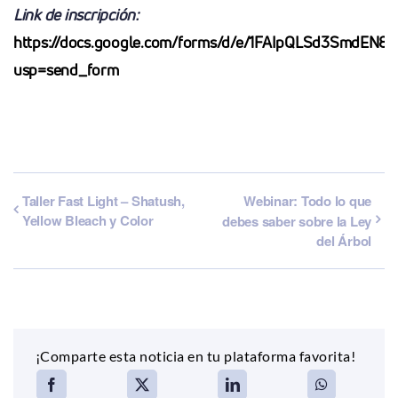
Link de inscripción:
https://docs.google.com/forms/d/e/1FAIpQLSd3SmdE
usp=send_form
Taller Fast Light – Shatush,
Webinar: Todo lo que
Yellow Bleach y Color
debes saber sobre la Ley
del Árbol
¡Comparte esta noticia en tu plataforma favorita!