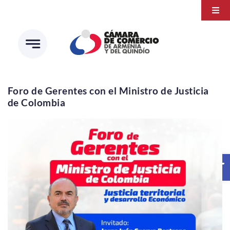
Saltar
Togg
al
Navi
Transparencia
contenido
Atención a la ciudadanía
Estudios e Investigaciones
Foro de Gerentes con el Ministro de Justicia
de Colombia
Círculo de afiliados
Abrir 