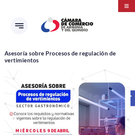
Saltar
Togg
al
Navi
Transparencia
contenido
Atención a la ciudadanía
Estudios e Investigaciones
Asesoría sobre Procesos de regulación de
vertimientos
Círculo de afiliados
Abrir 