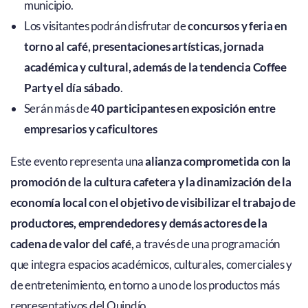
municipio.
Los visitantes podrán disfrutar de
concursos y feria en
torno al café, presentaciones artísticas, jornada
académica y cultural, además de la tendencia Coffee
Party el día sábado
.
⁠Serán más de
40 participantes en exposición entre
empresarios y caficultores
Este evento representa una
alianza comprometida con la
promoción de la cultura cafetera y la dinamización de la
economía local con el objetivo de visibilizar el trabajo de
productores, emprendedores y demás actores de la
cadena de valor del café,
a través de una programación
que integra espacios académicos, culturales, comerciales y
de entretenimiento, en torno a uno de los productos más
representativos del Quindío.