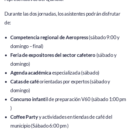
Durante las dos jornadas, los asistentes podrán disfrutar
de:
Competencia regional de Aeropress
(sábado 9:00 y
domingo – final)
Feria de
expositores del sector cafetero
(sábado y
domingo)
Agenda académica
especializada (sábado)
Catas de café
orientadas por expertos (sábado y
domingo)
Concurso infanti
l de preparación V60 (sábado 1:00 pm
)
Coffee Party
y actividades en tiendas de café del
municipio (Sábado 6:00 pm )