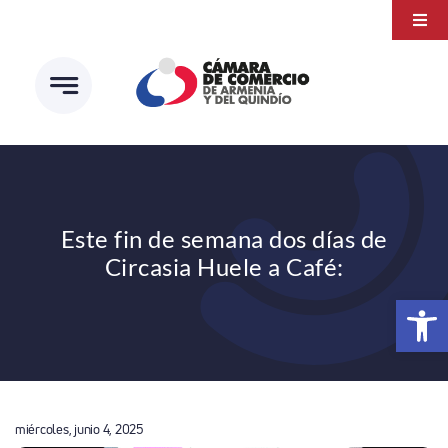
Saltar
Togg
al
Navi
Transparencia
contenido
Atención a la ciudadanía
Estudios e Investigaciones
Círculo de afiliados
Este fin de semana dos días de
Circasia Huele a Café:
Abrir 
miércoles, junio 4, 2025