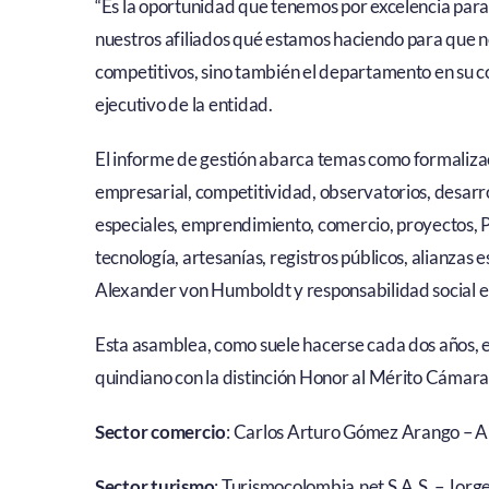
“Es la oportunidad que tenemos por excelencia para
nuestros afiliados qué estamos haciendo para que n
competitivos, sino también el departamento en su c
ejecutivo de la entidad.
El informe de gestión abarca temas como formalizaci
empresarial, competitividad, observatorios, desarrol
especiales, emprendimiento, comercio, proyectos, Pa
tecnología, artesanías, registros públicos, alianzas
Alexander von Humboldt y responsabilidad social e
Esta asamblea, como suele hacerse cada dos años, e
quindiano con la distinción Honor al Mérito Cámara
Sector comercio
: Carlos Arturo Gómez Arango – A
Sector turismo
: Turismocolombia.net S.A.S. – Jorg