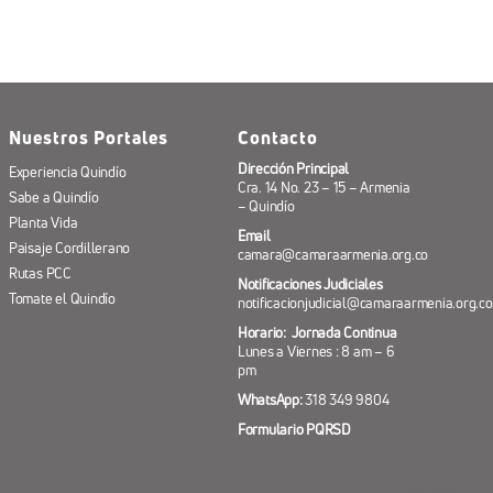
Nuestros Portales
Contacto
Dirección Principal
Experiencia Quindío
Cra. 14 No. 23 – 15 – Armenia
Sabe a Quindío
– Quindío
Planta Vida
Email
Paisaje Cordillerano
camara@camaraarmenia.org.co
Rutas PCC
Notificaciones Judiciales
Tomate el Quindío
notificacionjudicial@camaraarmenia.org.co
Horario: Jornada Continua
Lunes a Viernes : 8 am – 6
pm
WhatsApp:
318 349 9804
Formulario PQRSD