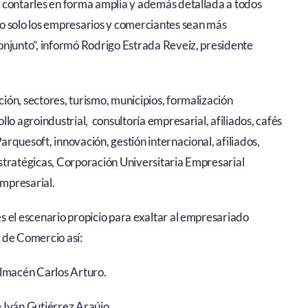
 contarles en forma amplia y además detallada a todos
o solo los empresarios y comerciantes sean más
onjunto”, informó Rodrigo Estrada Reveiz, presidente
ón, sectores, turismo, municipios, formalización
lo agroindustrial, consultoría empresarial, afiliados, cafés
rquesoft, innovación, gestión internacional, afiliados,
 estratégicas, Corporación Universitaria Empresarial
mpresarial.
s el escenario propicio para exaltar al empresariado
 de Comercio así:
lmacén Carlos Arturo.
e Iván Gutiérrez Araújo.