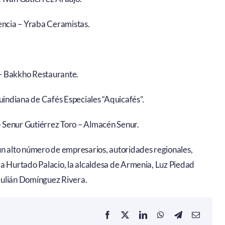
encia – Yraba Ceramistas.
 – Bakkho Restaurante.
uindiana de Cafés Especiales “Aquicafés”.
– Senur Gutiérrez Toro – Almacén Senur.
un alto número de empresarios, autoridades regionales,
la Hurtado Palacio, la alcaldesa de Armenia, Luz Piedad
Julián Domínguez Rivera.