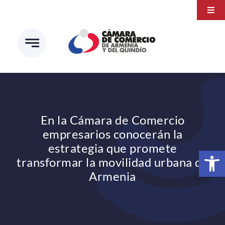
Saltar
Togg
al
Navi
Transparencia
contenido
Atención a la ciudadanía
Estudios e Investigaciones
Círculo de afiliados
En la Cámara de Comercio
empresarios conocerán la
estrategia que promete
Abrir 
transformar la movilidad urbana de
Armenia