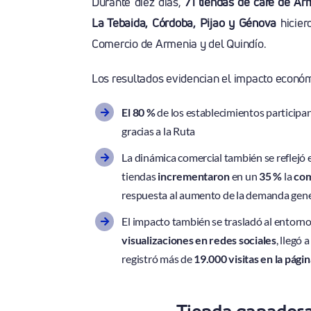
Durante diez días,
71 tiendas de café de Arm
La Tebaida, Córdoba, Pijao y Génova
hicier
Comercio de Armenia y del Quindío.
Los resultados evidencian el impacto económi
El 80 %
de los establecimientos particip
gracias a la Ruta
La dinámica comercial también se reflejó 
tiendas
incrementaron
en un
35 %
la
com
respuesta al aumento de la demanda gen
El impacto también se trasladó al entorno 
visualizaciones en redes sociales
, llegó 
registró más de
19.000 visitas en la pági