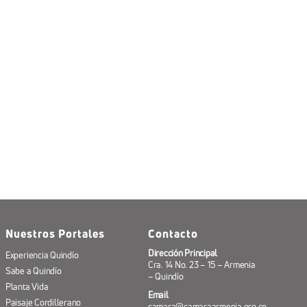
Nuestros Portales
Contacto
Dirección Principal
Experiencia Quindío
Cra. 14 No. 23 – 15 – Armenia
Sabe a Quindío
– Quindío
Planta Vida
Email
Paisaje Cordillerano
camara@camaraarmenia.org.co