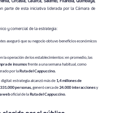
enia, Circasia, Calarcá, Salento, Filandia, Quimbaya,
on parte de esta iniciativa liderada por la Cámara de
co y comercial de la estrategia:
antes aseguró que su negocio obtuvo beneficios económicos
en la operación de los establecimientos: en promedio, las
pra de insumos
frente a una semana habitual, como
erado por la
Ruta del Cappuccino.
digital: estrategia alcanzó más de
1,4 millones de
a
331.000 personas,
generó cerca de
24.000 interacciones
y
na web
oficial de la
Ruta del Cappuccino
.