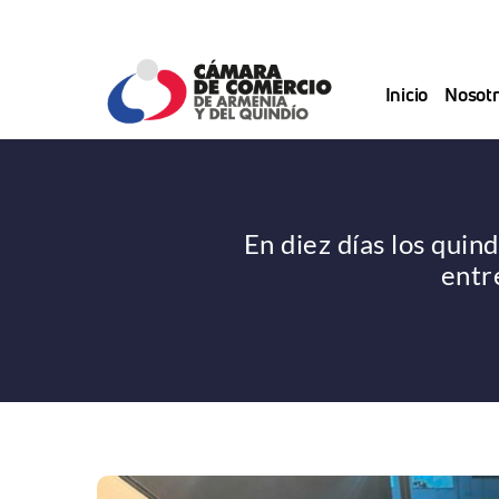
Saltar
al
contenido
Inicio
Nosotr
En diez días los qu
entr