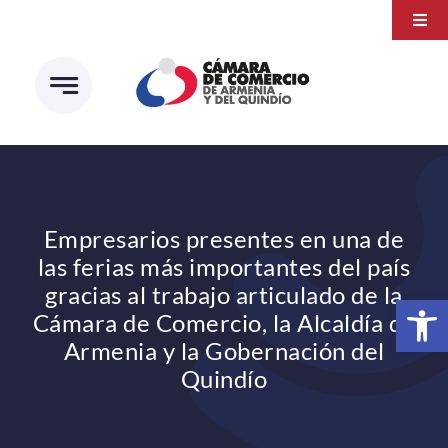
Saltar
Togg
al
Navi
Transparencia
contenido
Atención a la ciudadanía
Estudios e Investigaciones
Círculo de afiliados
Empresarios presentes en una de
las ferias más importantes del país
gracias al trabajo articulado de la
Abrir 
Cámara de Comercio, la Alcaldía de
Armenia y la Gobernación del
Quindío