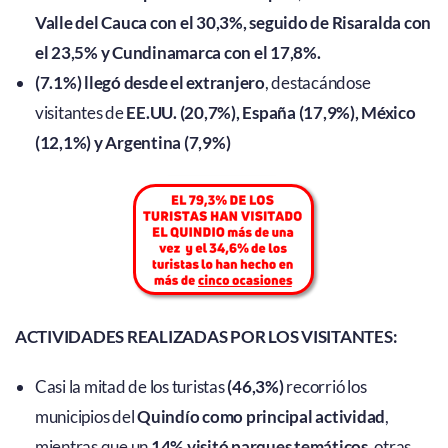
Valle del Cauca con el 30,3%, seguido de Risaralda con
el 23,5% y Cundinamarca con el 17,8%.
(7.1%) llegó desde el extranjero
, destacándose
visitantes de
EE.UU. (20,7%), España (17,9%), México
(12,1%) y Argentina (7,9%)
ACTIVIDADES REALIZADAS POR LOS VISITANTES:
Casi la mitad de los turistas
(46,3%)
recorrió los
municipios del
Quindío como principal actividad
,
mientras que un
14% visitó parques temáticos
, otras