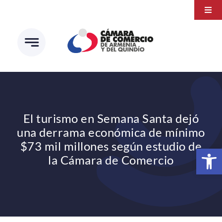
Saltar
Togg
al
Navi
Transparencia
contenido
Atención a la ciudadanía
Estudios e Investigaciones
Círculo de afiliados
El turismo en Semana Santa dejó
una derrama económica de mínimo
$73 mil millones según estudio de
Abrir 
la Cámara de Comercio