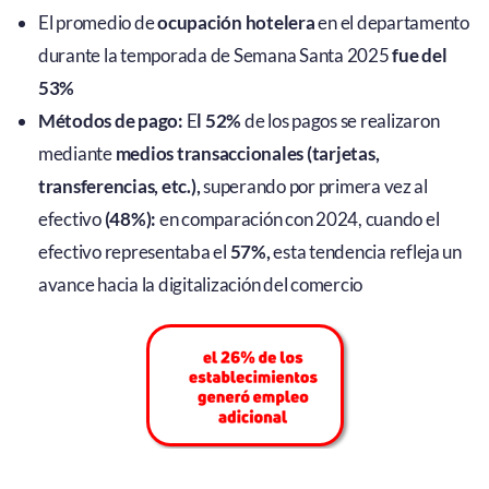
El promedio de
ocupación hotelera
en el departamento
durante la temporada de Semana Santa 2025
fue del
53%
Métodos de pago:
E
l 52%
de los pagos se realizaron
mediante
medios transaccionales (tarjetas,
transferencias, etc.),
superando por primera vez al
efectivo
(48%):
en comparación con 2024, cuando el
efectivo representaba el
57%,
esta tendencia refleja un
avance hacia la digitalización del comercio