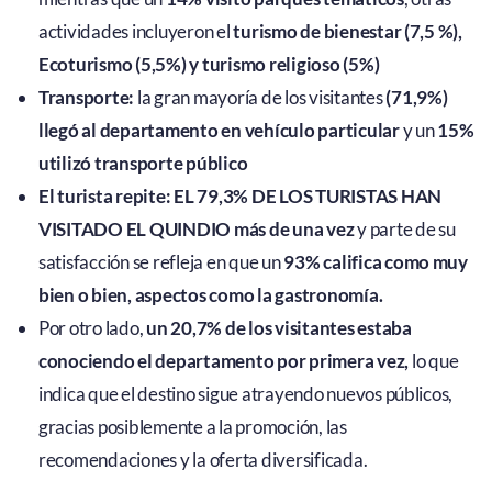
actividades incluyeron el
turismo de bienestar (7,5 %),
Ecoturismo (5,5%) y turismo religioso (5%)
Transporte:
la gran mayoría de los visitantes
(71,9%)
llegó al departamento en vehículo particular
y un
15%
utilizó transporte público
El turista repite:
EL 79,3% DE LOS TURISTAS HAN
VISITADO EL QUINDIO más de una vez
y parte de su
satisfacción se refleja en que un
93% califica como muy
bien o bien, aspectos como la gastronomía.
Por otro lado,
un 20,7% de los visitantes estaba
conociendo el departamento por primera vez,
lo que
indica que el destino sigue atrayendo nuevos públicos,
gracias posiblemente a la promoción, las
recomendaciones y la oferta diversificada.