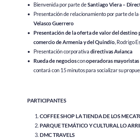
Bienvenida por parte de
Santiago Viera – Dire
Presentación de relacionamiento por parte de la
Velasco Guerrero
Presentación de la oferta de valor del destino
comercio de Armenia y del Quindío
, Rodrigo E
Presentación corporativa
directivas Avianca
Rueda de negocios
con
operadoras mayoristas
contará con 15 minutos para socializar su propu
PARTICIPANTES
COFFEE SHOP LA TIENDA DE LOS MECAT
PARQUE TEMÁTICO Y CULTURAL LO ARR
DMC TRAVELS