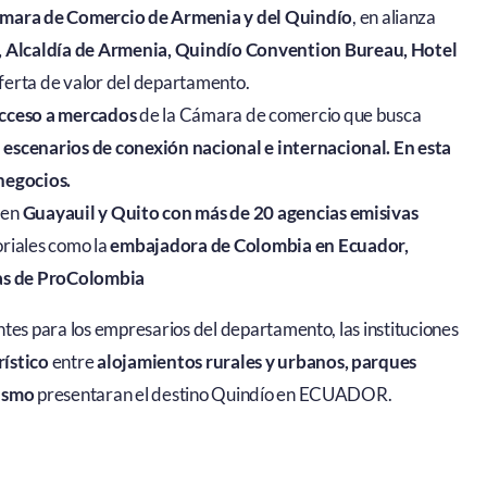
mara de Comercio de Armenia y del Quindío
, en alianza
 Alcaldía de Armenia, Quindío Convention Bureau, Hotel
erta de valor del departamento.
cceso a mercados
de la Cámara de comercio que busca
escenarios de conexión nacional e internacional. En esta
negocios.
 en
Guayauil y Quito con más de 20 agencias emisivas
riales como la
embajadora de Colombia en Ecuador,
vas de ProColombia
tes para los empresarios del departamento, las instituciones
rístico
entre
alojamientos rurales y urbanos, parques
rismo
presentaran el destino Quindío en ECUADOR.