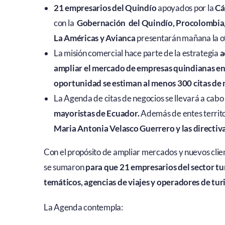
21 empresarios del Quindío
apoyados por la
Cá
con la
Gobernación del Quindío, Procolombia,
La Américas
y Avianca
presentarán mañana la of
La misión comercial hace parte de la estrategia
a
ampliar el mercado de empresas quindianas en 
oportunidad se estiman al menos 300 citas de 
La Agenda de citas de negocios se llevará a cabo
mayoristas de Ecuador.
Además de entes territo
Maria Antonia Velasco Guerrero y las directi
Con el propósito de ampliar mercados y nuevos clien
se sumaron
para que 21 empresarios del sector tu
temáticos, agencias de viajes y operadores de tu
La Agenda contempla: