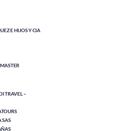
EZ E HIJOS Y CIA
 MASTER
I TRAVEL –
ATOURS
 SAS
AÑAS