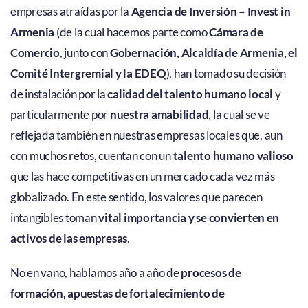
empresas atraídas por la
Agencia de Inversión – Invest in
Armenia
(de la cual hacemos parte como
Cámara de
Comercio
, junto con
Gobernación, Alcaldía de Armenia, el
Comité Intergremial y la EDEQ
), han tomado su decisión
de instalación por la
calidad del talento humano local
y
particularmente por
nuestra amabilidad
, la cual se ve
reflejada también en nuestras empresas locales que, aun
con muchos retos, cuentan con un
talento humano valioso
que las hace competitivas en un mercado cada vez más
globalizado. En este sentido, los valores que parecen
intangibles toman
vital importancia y se convierten en
activos de las empresas
.
No en vano, hablamos año a año de
procesos de
formación, apuestas de fortalecimiento de