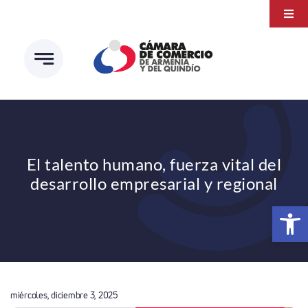
Saltar
Togg
al
Navi
Transparencia
contenido
Atención a la ciudadanía
Estudios e Investigaciones
Círculo de afiliados
El talento humano, fuerza vital del
desarrollo empresarial y regional
Abrir 
miércoles, diciembre 3, 2025