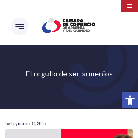
Saltar
Togg
al
Navi
Transparencia
contenido
Atención a la ciudadanía
Estudios e Investigaciones
Círculo de afiliados
El orgullo de ser armenios
Abrir 
martes, octubre 14, 2025