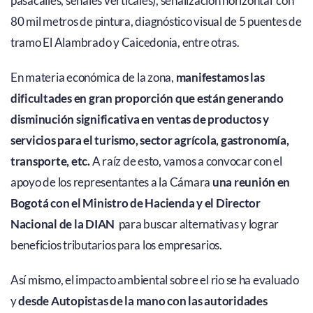
pasacalles, señales verticales), señalización horizontal con
80 mil metros de pintura, diagnóstico visual de 5 puentes de
tramo El Alambrado y Caicedonia, entre otras.
En materia económica de la zona,
manifestamos las
dificultades en gran proporción que están generando
disminución significativa en ventas de productos y
servicios para el turismo, sector agrícola, gastronomía,
transporte, etc.
A raíz de esto, vamos a convocar con el
apoyo de los representantes a la Cámara
una reunión en
Bogotá con el Ministro de Hacienda y el Director
Nacional de la DIAN
para buscar alternativas y lograr
beneficios tributarios para los empresarios.
Así mismo, el impacto ambiental sobre el rio se ha evaluado
y
desde Autopistas de la mano con las autoridades