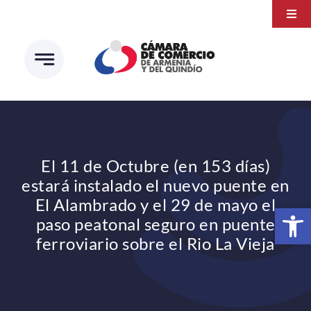
Saltar
Togg
al
Navi
Transparencia
contenido
Atención a la ciudadanía
Estudios e Investigaciones
Círculo de afiliados
El 11 de Octubre (en 153 días)
estará instalado el nuevo puente en
El Alambrado y el 29 de mayo el
Abrir 
paso peatonal seguro en puente
ferroviario sobre el Rio La Vieja