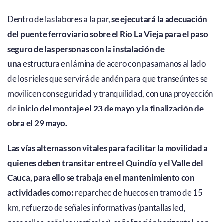
Dentro de las labores a la par,
se ejecutará la adecuación
del puente ferroviario sobre el Rio La Vieja para el paso
seguro de las personas con la instalación de
una
estructura en lámina de acero con pasamanos al lado
de los rieles que servirá de andén para que transeúntes se
movilicen con seguridad y tranquilidad, con una proyección
de
inicio del montaje el 23 de mayo y la finalización de
obra el 29 mayo.
Las vías alternas son vitales para facilitar la movilidad a
quienes deben transitar entre el Quindío y el Valle del
Cauca, para ello se trabaja en el mantenimiento con
actividades como:
reparcheo de huecos en tramo de 15
km, refuerzo de señales informativas (pantallas led,