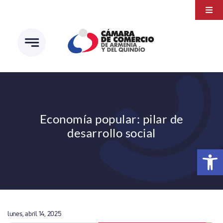
Saltar
Togg
al
Navi
Transparencia
contenido
Atención a la ciudadanía
Estudios e Investigaciones
Círculo de afiliados
Economía popular: pilar de
desarrollo social
Abrir 
lunes, abril 14, 2025