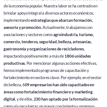
de la economía popular. Nuestra labor se ha centrado en
brindar apoyo integral a diversos actores económicos,
implementando
estrategias que abarcan formación,
asesoría y promoción.
Actualmente, trabajamos con
asociaciones y sectores como
agroindustria, turismo,
comercio, tenderos, seguridad, belleza, artesanías,
gastronomía y organizaciones de recicladores
,
impactando positivamente a más de
1806 unidades
productivas
. ​Por mencionar algunas acciones efectivas,
hemos implementado programas de capacitación y
fortalecimiento en sectores clave. Por ejemplo, en el sector
de belleza, 6
09 empresarios han sido capacitados en
áreas como fortalecimiento financiero y marketing
digital
, y de ellos,
230 han optado por la formalización
como vía para lograr un mayor crecimiento y progreso.