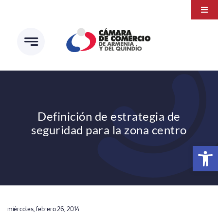
Saltar
Togg
al
Navi
Transparencia
contenido
Atención a la ciudadanía
Estudios e Investigaciones
Círculo de afiliados
Definición de estrategia de
seguridad para la zona centro
Abrir 
miércoles, febrero 26, 2014