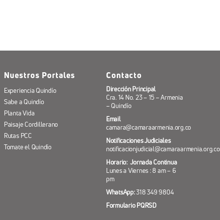
Nuestros Portales
Contacto
Dirección Principal
Experiencia Quindío
Cra. 14 No. 23 – 15 – Armenia
Sabe a Quindío
– Quindío
Planta Vida
Email
Paisaje Cordillerano
camara@camaraarmenia.org.co
Rutas PCC
Notificaciones Judiciales
Tomate el Quindío
notificacionjudicial@camaraarmenia.org.co
Horario: Jornada Continua
Lunes a Viernes : 8 am – 6
pm
WhatsApp:
318 349 9804
Formulario PQRSD