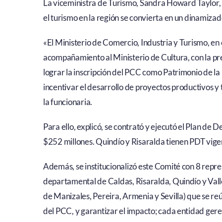
La viceministra de Turismo, Sandra Howard Taylor,
el turismo en la región se convierta en un dinamizad
«El Ministerio de Comercio, Industria y Turismo, en
acompañamiento al Ministerio de Cultura, con la p
lograr la inscripción del PCC como Patrimonio de la
incentivar el desarrollo de proyectos productivos y t
la funcionaria.
Para ello, explicó, se contrató y ejecutó el Plan de 
$252 millones. Quindío y Risaralda tienen PDT vige
Además, se institucionalizó este Comité con 8 repr
departamental de Caldas, Risaralda, Quindío y Vall
de Manizales, Pereira, Armenia y Sevilla) que se r
del PCC, y garantizar el impacto; cada entidad geren