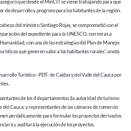
 aseguró que desde el MinCIT se viene trabajando para que
or de desarrollo y progreso para los habitantes de la región.
 cabeza del ministro Santiago Rojas, se comprometió con el
reparación del expediente para la UNESCO, con miras a
 Humanidad, con una de las estrategias del Plan de Manejo:
urísticos que generen valor a los habitantes rurales”, anotó
Desarrollo Turístico –PDT- de Caldas y del Valle del Cauca por
ntes.
esentantes de los 4 departamentos (la autoridad de turismo
e del Cauca, y representantes de las cámaras de comercio
eúnen periódicamente para formular los proyectos derivados
ciará y auditará la ejecución de los proyectos.