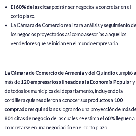
El 60% de las citas
podrán ser negocios a concretar en el
corto plazo.
La Cámara de Comercio realizará análisis y seguimiento d
los negocios proyectados así como asesorías a aquellos
vendedores que se inician en el mundo empresaria
La Cámara de Comercio de Armenia y del Quindío
cumplió 
más de
120 empresarios alineados a la Economía Popular
y
de todos los municipios del departamento, incluyendo la
cordillera quienes dieron a conocer sus productos a
100
compradores quindianos
logrando una proyección de
más d
801 citas de negocio
de las cuales se estima
el 60%
lleguen a
concretarse en una negociación en el corto plazo.