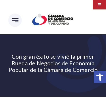
Saltar
Togg
al
Navi
Transparencia
contenido
Atención a la ciudadanía
Estudios e Investigaciones
Círculo de afiliados
Con gran éxito se vivió la primer
Rueda de Negocios de Economía
Popular de la Cámara de Comercio
Abrir 